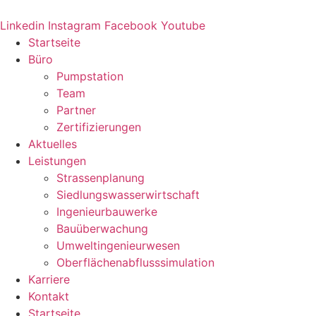
Zum
Inhalt
Linkedin
Instagram
Facebook
Youtube
springen
Startseite
Büro
Pumpstation
Team
Partner
Zertifizierungen
Aktuelles
Leistungen
Strassenplanung
Siedlungswasserwirtschaft
Ingenieurbauwerke
Bauüberwachung
Umweltingenieurwesen
Oberflächenabflusssimulation
Karriere
Kontakt
Startseite