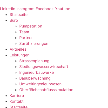
Zum
Inhalt
Linkedin
Instagram
Facebook
Youtube
springen
Startseite
Büro
Pumpstation
Team
Partner
Zertifizierungen
Aktuelles
Leistungen
Strassenplanung
Siedlungswasserwirtschaft
Ingenieurbauwerke
Bauüberwachung
Umweltingenieurwesen
Oberflächenabflusssimulation
Karriere
Kontakt
Startseite