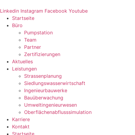
Zum
Inhalt
Linkedin
Instagram
Facebook
Youtube
springen
Startseite
Büro
Pumpstation
Team
Partner
Zertifizierungen
Aktuelles
Leistungen
Strassenplanung
Siedlungswasserwirtschaft
Ingenieurbauwerke
Bauüberwachung
Umweltingenieurwesen
Oberflächenabflusssimulation
Karriere
Kontakt
Startseite