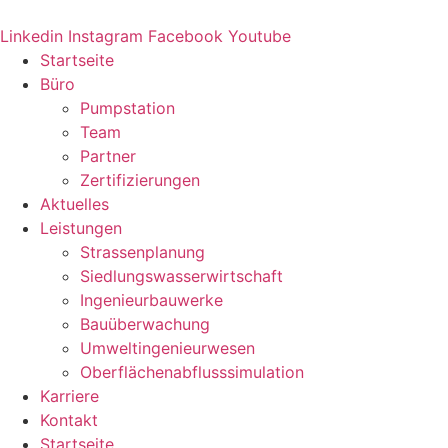
Zum
Inhalt
Linkedin
Instagram
Facebook
Youtube
springen
Startseite
Büro
Pumpstation
Team
Partner
Zertifizierungen
Aktuelles
Leistungen
Strassenplanung
Siedlungswasserwirtschaft
Ingenieurbauwerke
Bauüberwachung
Umweltingenieurwesen
Oberflächenabflusssimulation
Karriere
Kontakt
Startseite