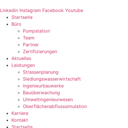
Zum
Inhalt
Linkedin
Instagram
Facebook
Youtube
springen
Startseite
Büro
Pumpstation
Team
Partner
Zertifizierungen
Aktuelles
Leistungen
Strassenplanung
Siedlungswasserwirtschaft
Ingenieurbauwerke
Bauüberwachung
Umweltingenieurwesen
Oberflächenabflusssimulation
Karriere
Kontakt
Startseite