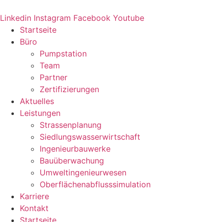
Zum
Inhalt
Linkedin
Instagram
Facebook
Youtube
springen
Startseite
Büro
Pumpstation
Team
Partner
Zertifizierungen
Aktuelles
Leistungen
Strassenplanung
Siedlungswasserwirtschaft
Ingenieurbauwerke
Bauüberwachung
Umweltingenieurwesen
Oberflächenabflusssimulation
Karriere
Kontakt
Startseite