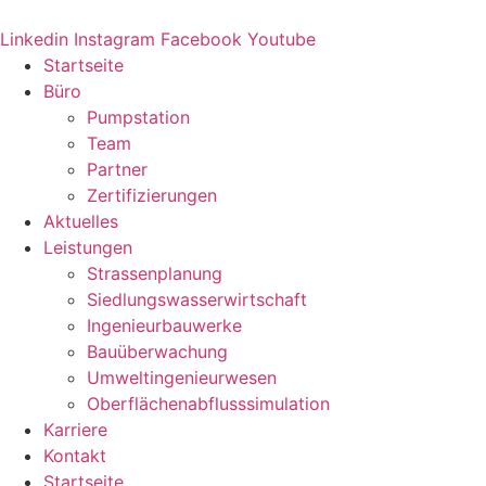
Zum
Inhalt
Linkedin
Instagram
Facebook
Youtube
springen
Startseite
Büro
Pumpstation
Team
Partner
Zertifizierungen
Aktuelles
Leistungen
Strassenplanung
Siedlungswasserwirtschaft
Ingenieurbauwerke
Bauüberwachung
Umweltingenieurwesen
Oberflächenabflusssimulation
Karriere
Kontakt
Startseite