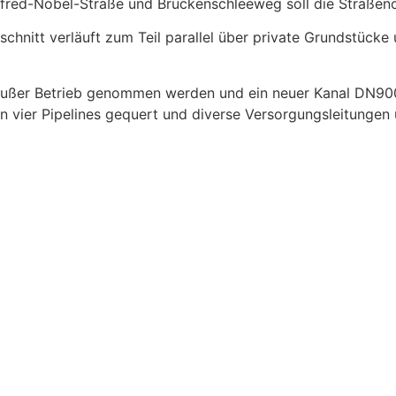
Alfred-Nobel-Straße und Brückenschleeweg soll die Straßen
hnitt verläuft zum Teil parallel über private Grundstück
ußer Betrieb genommen werden und ein neuer Kanal DN900 
en vier Pipelines gequert und diverse Versorgungsleitunge