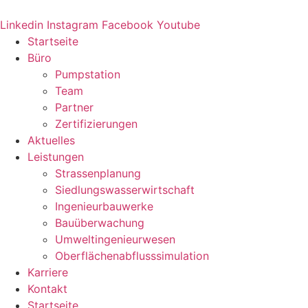
Zum
Inhalt
Linkedin
Instagram
Facebook
Youtube
springen
Startseite
Büro
Pumpstation
Team
Partner
Zertifizierungen
Aktuelles
Leistungen
Strassenplanung
Siedlungswasserwirtschaft
Ingenieurbauwerke
Bauüberwachung
Umweltingenieurwesen
Oberflächenabflusssimulation
Karriere
Kontakt
Startseite