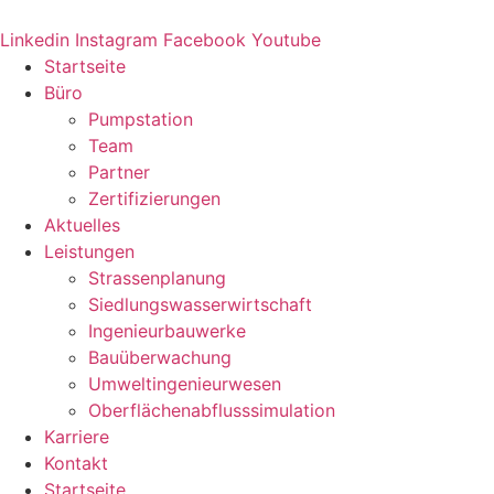
Zum
Inhalt
Linkedin
Instagram
Facebook
Youtube
springen
Startseite
Büro
Pumpstation
Team
Partner
Zertifizierungen
Aktuelles
Leistungen
Strassenplanung
Siedlungswasserwirtschaft
Ingenieurbauwerke
Bauüberwachung
Umweltingenieurwesen
Oberflächenabflusssimulation
Karriere
Kontakt
Startseite