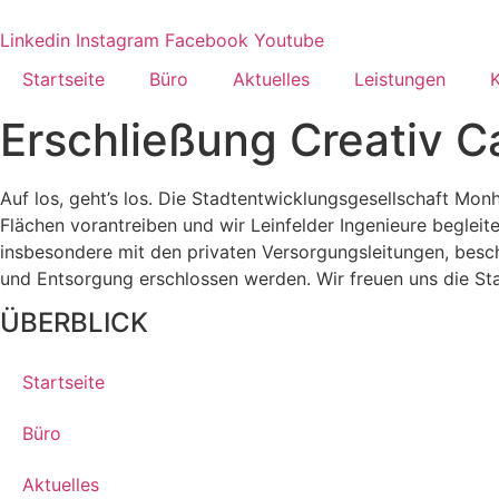
Zum
Inhalt
Linkedin
Instagram
Facebook
Youtube
springen
Startseite
Büro
Aktuelles
Leistungen
K
Erschließung Creativ 
Auf los, geht’s los. Die Stadtentwicklungsgesellschaft M
Flächen vorantreiben und wir Leinfelder Ingenieure begleit
insbesondere mit den privaten Versorgungsleitungen, beschä
und Entsorgung erschlossen werden. Wir freuen uns die S
ÜBERBLICK
Startseite
Büro
Aktuelles