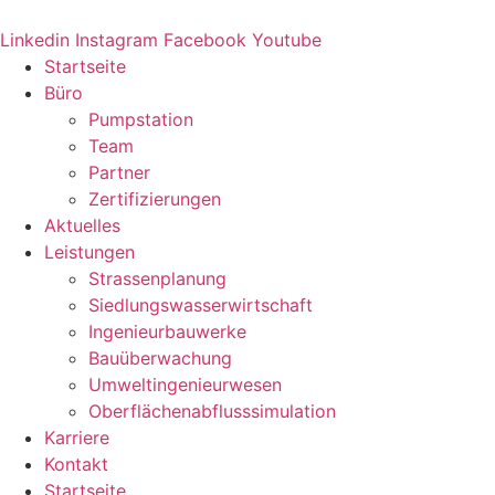
Zum
Inhalt
Linkedin
Instagram
Facebook
Youtube
springen
Startseite
Büro
Pumpstation
Team
Partner
Zertifizierungen
Aktuelles
Leistungen
Strassenplanung
Siedlungswasserwirtschaft
Ingenieurbauwerke
Bauüberwachung
Umweltingenieurwesen
Oberflächenabflusssimulation
Karriere
Kontakt
Startseite