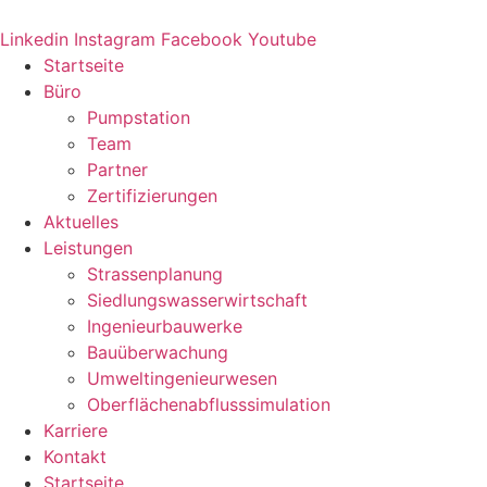
Zum
Inhalt
Linkedin
Instagram
Facebook
Youtube
springen
Startseite
Büro
Pumpstation
Team
Partner
Zertifizierungen
Aktuelles
Leistungen
Strassenplanung
Siedlungswasserwirtschaft
Ingenieurbauwerke
Bauüberwachung
Umweltingenieurwesen
Oberflächenabflusssimulation
Karriere
Kontakt
Startseite