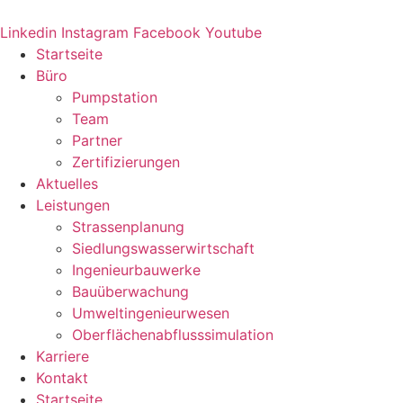
Zum
Inhalt
Linkedin
Instagram
Facebook
Youtube
springen
Startseite
Büro
Pumpstation
Team
Partner
Zertifizierungen
Aktuelles
Leistungen
Strassenplanung
Siedlungswasserwirtschaft
Ingenieurbauwerke
Bauüberwachung
Umweltingenieurwesen
Oberflächenabflusssimulation
Karriere
Kontakt
Startseite