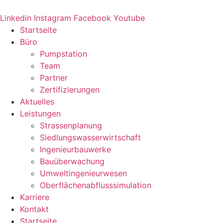
Zum
Inhalt
Linkedin
Instagram
Facebook
Youtube
springen
Startseite
Büro
Pumpstation
Team
Partner
Zertifizierungen
Aktuelles
Leistungen
Strassenplanung
Siedlungswasserwirtschaft
Ingenieurbauwerke
Bauüberwachung
Umweltingenieurwesen
Oberflächenabflusssimulation
Karriere
Kontakt
Startseite