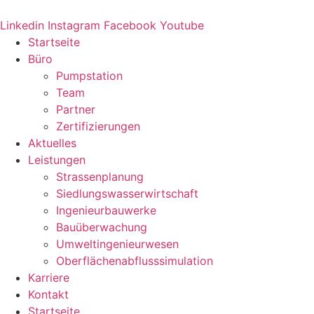
Zum
Inhalt
Linkedin
Instagram
Facebook
Youtube
springen
Startseite
Büro
Pumpstation
Team
Partner
Zertifizierungen
Aktuelles
Leistungen
Strassenplanung
Siedlungswasserwirtschaft
Ingenieurbauwerke
Bauüberwachung
Umweltingenieurwesen
Oberflächenabflusssimulation
Karriere
Kontakt
Startseite