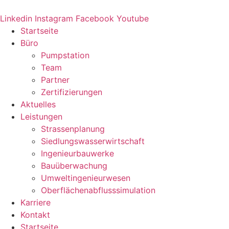
Zum
Inhalt
Linkedin
Instagram
Facebook
Youtube
springen
Startseite
Büro
Pumpstation
Team
Partner
Zertifizierungen
Aktuelles
Leistungen
Strassenplanung
Siedlungswasserwirtschaft
Ingenieurbauwerke
Bauüberwachung
Umweltingenieurwesen
Oberflächenabflusssimulation
Karriere
Kontakt
Startseite