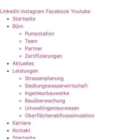
Zum
Inhalt
Linkedin
Instagram
Facebook
Youtube
springen
Startseite
Büro
Pumpstation
Team
Partner
Zertifizierungen
Aktuelles
Leistungen
Strassenplanung
Siedlungswasserwirtschaft
Ingenieurbauwerke
Bauüberwachung
Umweltingenieurwesen
Oberflächenabflusssimulation
Karriere
Kontakt
Startseite