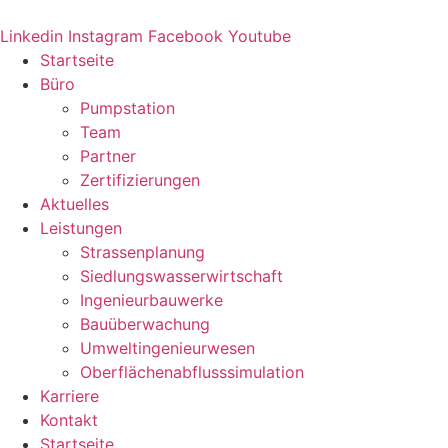
Zum
Inhalt
Linkedin
Instagram
Facebook
Youtube
springen
Startseite
Büro
Pumpstation
Team
Partner
Zertifizierungen
Aktuelles
Leistungen
Strassenplanung
Siedlungswasserwirtschaft
Ingenieurbauwerke
Bauüberwachung
Umweltingenieurwesen
Oberflächenabflusssimulation
Karriere
Kontakt
Startseite