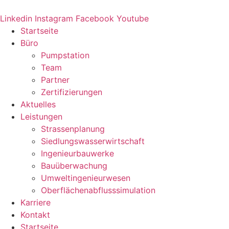
Zum
Inhalt
Linkedin
Instagram
Facebook
Youtube
springen
Startseite
Büro
Pumpstation
Team
Partner
Zertifizierungen
Aktuelles
Leistungen
Strassenplanung
Siedlungswasserwirtschaft
Ingenieurbauwerke
Bauüberwachung
Umweltingenieurwesen
Oberflächenabflusssimulation
Karriere
Kontakt
Startseite