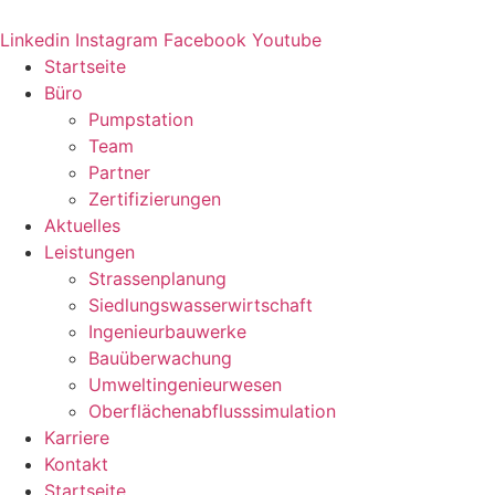
Zum
Inhalt
Linkedin
Instagram
Facebook
Youtube
springen
Startseite
Büro
Pumpstation
Team
Partner
Zertifizierungen
Aktuelles
Leistungen
Strassenplanung
Siedlungswasserwirtschaft
Ingenieurbauwerke
Bauüberwachung
Umweltingenieurwesen
Oberflächenabflusssimulation
Karriere
Kontakt
Startseite