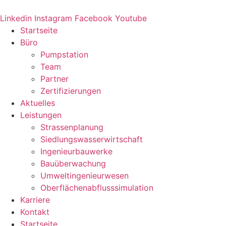
Zum
Inhalt
Linkedin
Instagram
Facebook
Youtube
springen
Startseite
Büro
Pumpstation
Team
Partner
Zertifizierungen
Aktuelles
Leistungen
Strassenplanung
Siedlungswasserwirtschaft
Ingenieurbauwerke
Bauüberwachung
Umweltingenieurwesen
Oberflächenabflusssimulation
Karriere
Kontakt
Startseite