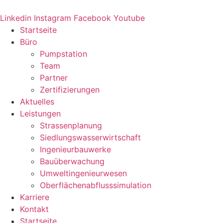
Zum
Inhalt
Linkedin
Instagram
Facebook
Youtube
springen
Startseite
Büro
Pumpstation
Team
Partner
Zertifizierungen
Aktuelles
Leistungen
Strassenplanung
Siedlungswasserwirtschaft
Ingenieurbauwerke
Bauüberwachung
Umweltingenieurwesen
Oberflächenabflusssimulation
Karriere
Kontakt
Startseite